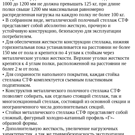
1000 до 1200 мм не должна превышать 125 кг, при длине
полки свыше 1200 мм максимальная равномерно
распределенная нагрузка на каждую полку не более 100 кг.
• В собранном виде, металлический полочный стеллаж СТФ
представляет собой абсолютно жесткую, прочную и
устойчивую конструкцию, безопасную для эксплуатации
потребителем.
• Для обеспечения жесткости конструкции стеллажа, нижняя
горизонтальная пока устанавливается на расстоянии не более
150 мм от пола и крепится по 4 углам к стойкам через
металлические уголки жесткости. Верхние уголки жесткости
крепятся к 4 углам полки, расположенной на расстоянии не
более 2 м от пола.
• Для сохранности напольного покрытия, каждая стойка
стеллажа СТФ комплектуется съемным пластиковым
подпятником.
• Конструктив металлического полочного стеллажа СТФ
позволяет собирать, как отдельно стоящий стеллаж, так и
многосекционный стеллаж, состоящий из основной секции и
неограниченного числа дополнительных секций.
• Стойки металлического стеллажа СТФ представляет собой
сложный, фигурный холодно-катанный профиль «Г»-
образной формы.
• Дополнительную жесткость, увеличение нагрузочных
характеристик, а так же травмобезопасность эксплуатации