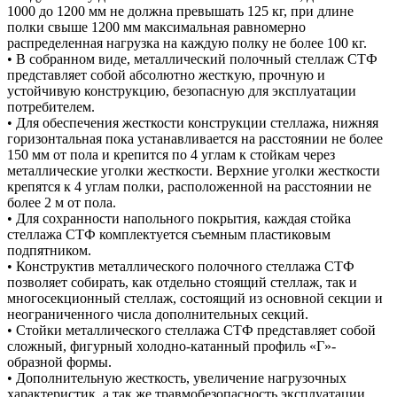
1000 до 1200 мм не должна превышать 125 кг, при длине
полки свыше 1200 мм максимальная равномерно
распределенная нагрузка на каждую полку не более 100 кг.
• В собранном виде, металлический полочный стеллаж СТФ
представляет собой абсолютно жесткую, прочную и
устойчивую конструкцию, безопасную для эксплуатации
потребителем.
• Для обеспечения жесткости конструкции стеллажа, нижняя
горизонтальная пока устанавливается на расстоянии не более
150 мм от пола и крепится по 4 углам к стойкам через
металлические уголки жесткости. Верхние уголки жесткости
крепятся к 4 углам полки, расположенной на расстоянии не
более 2 м от пола.
• Для сохранности напольного покрытия, каждая стойка
стеллажа СТФ комплектуется съемным пластиковым
подпятником.
• Конструктив металлического полочного стеллажа СТФ
позволяет собирать, как отдельно стоящий стеллаж, так и
многосекционный стеллаж, состоящий из основной секции и
неограниченного числа дополнительных секций.
• Стойки металлического стеллажа СТФ представляет собой
сложный, фигурный холодно-катанный профиль «Г»-
образной формы.
• Дополнительную жесткость, увеличение нагрузочных
характеристик, а так же травмобезопасность эксплуатации